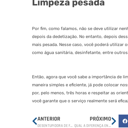
Limpeza pesada
Por fim, como falamos, não se deve utilizar ne
depois da dedetização. No entanto, depois desse
mais pesada. Nesse caso, você poderá utilizar 
como água sanitária, desinfetante, entre outros
Então, agora que você sabe a importância de li
maneira simples e eficiente, já pode colocar nos
por, pelo menos, três horas e respeitar as ori
você garante que o serviço realmente será efi
ANTERIOR
PRÓXIMO
DESENTUPIDORA DE FOSSA: QUANTO CUSTA O SERVIÇO?
QUAL A DIFERENÇA ENTRE DESENTUPIDORA E LIMPA FOSSA?